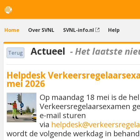
Home
Over SVNL
SVNL-info.nl
Help
Actueel
- Het laatste ni
Terug
Helpdesk Verkeersregelaarsex
mei 2026
Op maandag 18 mei is de he
Verkeersregelaarsexamen ge
e-mail sturen
via
helpdesk@verkeersregel
wordt de volgende werkdag in behan