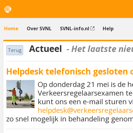
Home
Over SVNL
SVNL-info.nl
Help
Actueel
- Het laatste ni
Terug
Helpdesk telefonisch gesloten 
Op donderdag 21 mei is de h
Verkeersregelaarsexamen tel
kunt ons een e-mail sturen v
helpdesk@verkeersregelaar
zo snel mogelijk in behandeling geno